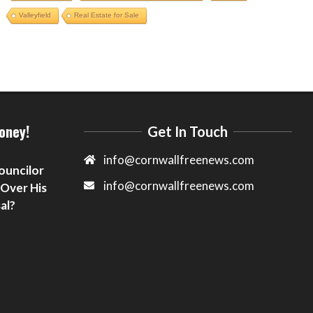
Valleyfield
Real Estate for Sale
oney!
Get In Touch
info@cornwallfreenews.com
ouncilor
info@cornwallfreenews.com
 Over His
al?