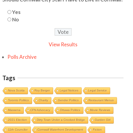
Yes
No
View Results
Polls Archive
Tags
Nova Scotia
Roy Berger
Legal Notices
Legal Service
Toronto Politics
Charity
Gender Politics
Restaurant Menus
Massena
CFN Advocacy
Ottawa Politics
Movie Reviews
2021 Election
Dirty Town Under a Crooked Bridge
Garden Girl
11th Councilor
Cornwall Waterfront Development
Fiction