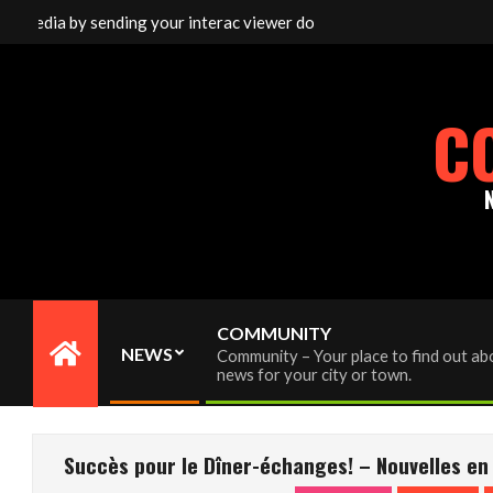
Skip
media by sending your interac viewer donation to info@cornwallfre
to
content
C
COMMUNITY
NEWS
Community – Your place to find out abo
Primary
news for your city or town.
Navigation
Menu
Succès pour le Dîner-échanges! – Nouvelles en 