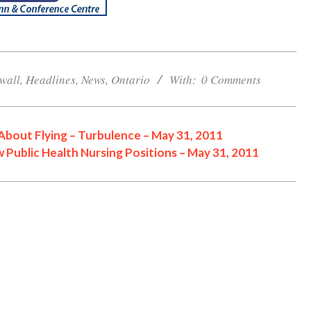
wall
,
Headlines
,
News
,
Ontario
With:
0 Comments
Cornwall Area Paralegal
About Flying – Turbulence – May 31, 2011
James Moak Wins 2025
 Public Health Nursing Positions – May 31, 2011
Carleton County Law
Society Award
Cornwall
Counties of SD&G
Headlines
Hot News
Ingleside ON
Kingston
One Dead After ATV
Morrisburg ON
News
Collision in N Dundas
Ontario
#opp
Ontario Provincial Politics
OPP Charge CRAIG
Community