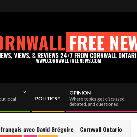
enews.com - Thank you for your support!
Please support t
ORNWALL
FREE NE
NEWS, VIEWS, & REVIEWS 24/7 FROM CORNWALL ONTARI
WWW.CORNWALLFREENEWS.COM
OPINION
POLITICS
ut local
Where topics get discussed,
debated, and questioned.
français avec David Grégoire – Cornwall Ontario