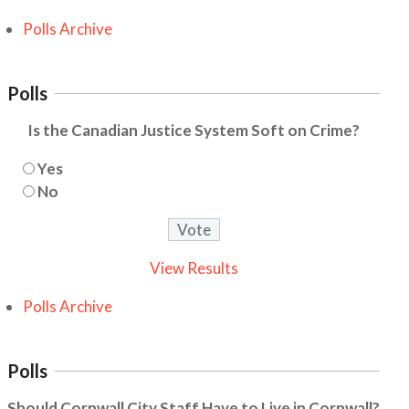
Polls Archive
Polls
Is the Canadian Justice System Soft on Crime?
Yes
No
View Results
Polls Archive
Polls
Should Cornwall City Staff Have to Live in Cornwall?