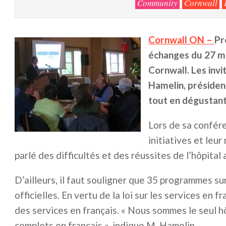
Community
Cornwall
Cornwall ON –
Pr
échanges du 27 ma
Cornwall. Les invi
Hamelin, présiden
tout en dégustant
Lors de sa confér
initiatives et leu
parlé des difficultés et des réussites de l’hôpital
D’ailleurs, il faut souligner que 35 programmes s
officielles. En vertu de la loi sur les services en f
des services en français. « Nous sommes le seul hô
complets en français », indique M. Hamelin.