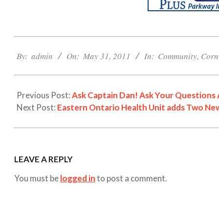
2011-
05-
By:
admin
On:
May 31, 2011
In:
Community
,
Corn
31
Previous Post:
Ask Captain Dan! Ask Your Questions 
Next Post:
Eastern Ontario Health Unit adds Two New
LEAVE A REPLY
You must be
logged in
to post a comment.