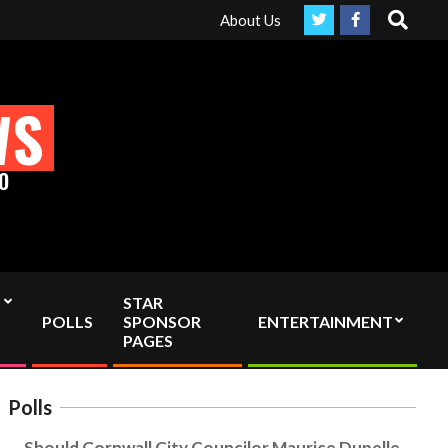
Search
ruly Independent media by sending your interac viewer donation to
About Us
WS
O
STAR
POLLS
SPONSOR
ENTERTAINMENT
PAGES
Polls
Should Cornwall City Councilor Maurice Dupelle